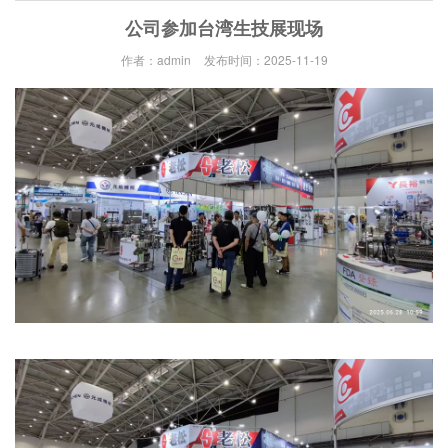
公司参加台湾生技展现场
作者：admin
发布时间：2025-11-19