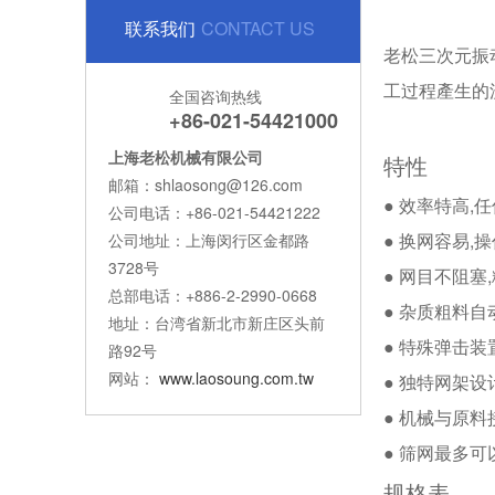
联系我们
CONTACT US
老松三次元振
工过程產生的
全国咨询热线
+86-021-54421000
上海老松机械有限公司
特性
邮箱：shlaosong@126.com
● 效率特高
公司电话：+86-021-54421222
● 换网容易,
公司地址：上海闵行区金都路
3728号
● 网目不阻塞
总部电话：+886-2-2990-0668
● 杂质粗料自
地址：台湾省新北市新庄区头前
● 特殊弹击装
路92号
网站：
www.laosoung.com.tw
● 独特网架
● 机械与原
● 筛网最多
规格表