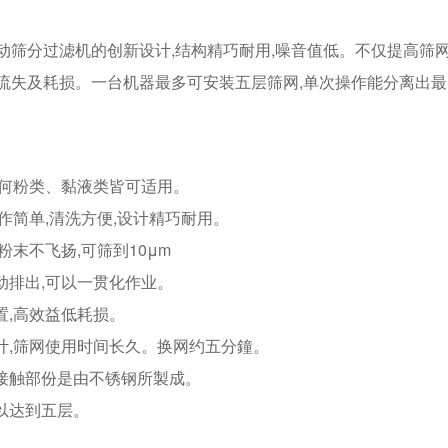
动筛分过滤机的创新设计,结构精巧耐用,噪音值低。不仅提高筛网
流失及耗损。一台机器最多可安装五层筛网,单次操作能分离出
,任何粉类、黏液类皆可适用。
操作简单,清洗方便,设计精巧耐用。
,粉末不飞扬,可筛到10μm
动排出,可以一贯化作业。
置,高效益低耗损。
设计,筛网使用时间长久。换网约五分鐘。
料接触部份是由不锈钢所製成。
可以达到五层。